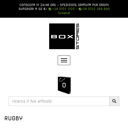
CONSEGNA IN 24/48 ORE - SPEDIZIONE GRATUITA PER ORDINI
SUPERIORI A 50 €
-
+39 0722 2120 -
+39 0722 369 890
(Urbania)
Toggle
navigation
0
RUGBY