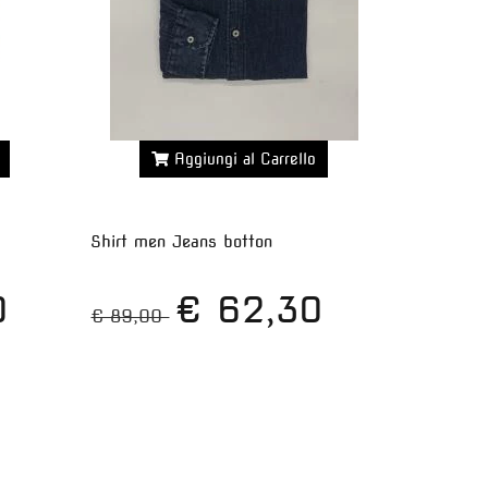
Aggiungi al Carrello
Maggiori dettagli >>
Shirt men Jeans botton
0
€ 62,30
€ 89,00