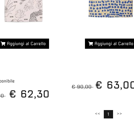
Aggiungi al Carrello
Aggiungi al Carrello
Maggiori dettagli >>
Maggiori dettagli >>
ponibile
€ 63,0
€ 90,00
€ 62,30
00
<<
>>
1