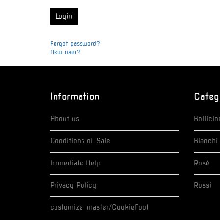
Forgot password?
New user?
Information
Categ
About us
Bollicin
Conditions of Sale
Bianchi
Immediate Help
Rosè
Privacy Policy
Rossi
customize-master/CookieFoot