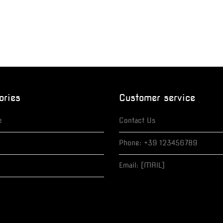
ories
Customer service
e
Contact Us
Phone: +39 123456789
Email: [MAIL]