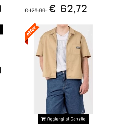
0
€ 62,72
€ 128,00
0
Aggiungi al Carrello