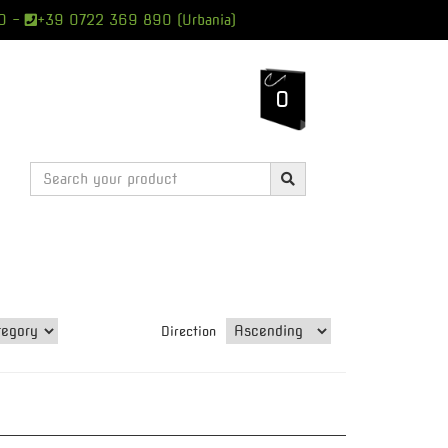
0
-
+39 0722 369 890 (Urbania)
0
Direction