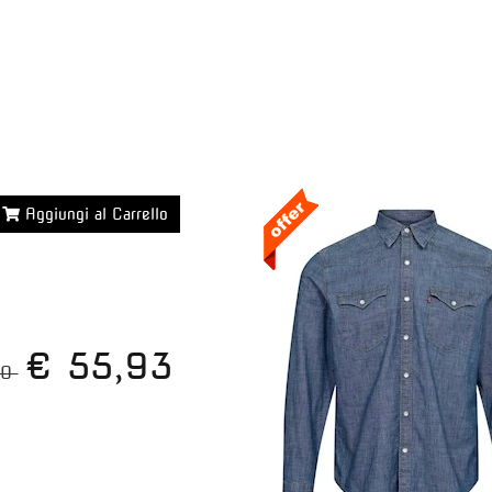
Aggiungi al Carrello
Maggiori dettagli >>
€ 55,93
90